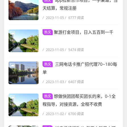
app拉新合作项目，一手渠道，当
热文
天结算，常规注册
/
2023-11-05
/
6777 阅读
聚游打金项目，日入五百到一千
热文
/
2023-11-05
/
5474 阅读
三网电话卡推广招代理70~180每
热文
单
/
2023-11-03
/
6407 阅读
想做快团团帮买团长的来，0-1全
热文
程指导，对接资源，全程不收费
/
2023-11-02
/
6700 阅读