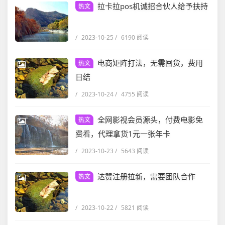
拉卡拉pos机诚招合伙人给予扶持
热文
/
2023-10-25
/
6190 阅读
电商矩阵打法，无需囤货，费用
热文
日结
/
2023-10-24
/
4755 阅读
全网影视会员源头，付费电影免
热文
费看，代理拿货1元一张年卡
/
2023-10-23
/
5643 阅读
达赞注册拉新，需要团队合作
热文
/
2023-10-22
/
5821 阅读