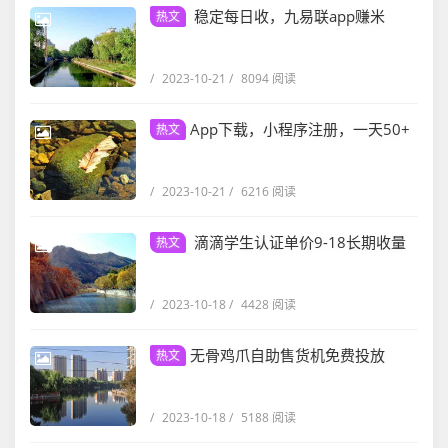
稳定每日收，九易联app赚米
热文
/
2023-10-21
/
8094 阅读
App下载，小程序注册，一天50+
热文
/
2023-10-21
/
6216 阅读
滴滴学生认证单价9-18长期收量
热文
/
2023-10-18
/
4428 阅读
无骨鸡爪自助售货机免费投放
热文
/
2023-10-18
/
5188 阅读