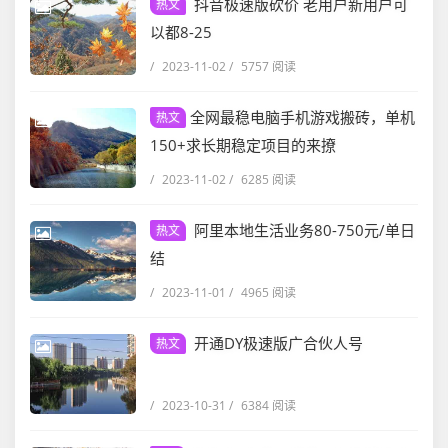
抖音极速版砍价 老用户新用户可
热文
以都8-25
/
2023-11-02
/
5757 阅读
全网最稳电脑手机游戏搬砖，单机
热文
150+求长期稳定项目的来撩
/
2023-11-02
/
6285 阅读
阿里本地生活业务80-750元/单日
热文
结
/
2023-11-01
/
4965 阅读
开通DY极速版广合伙人号
热文
/
2023-10-31
/
6384 阅读