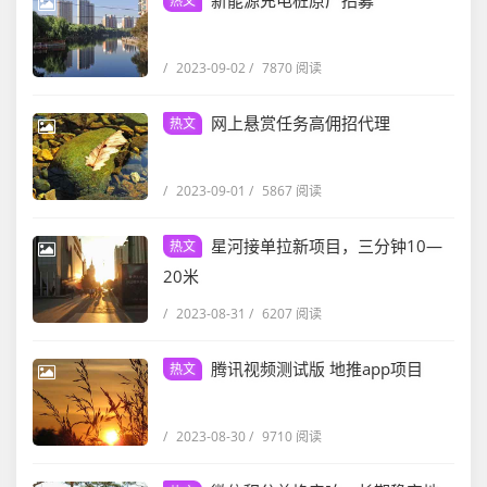
新能源充电桩原厂招募
热文
/
2023-09-02
/
7870 阅读
网上悬赏任务高佣招代理
热文
/
2023-09-01
/
5867 阅读
星河接单拉新项目，三分钟10—
热文
20米
/
2023-08-31
/
6207 阅读
腾讯视频测试版 地推app项目
热文
/
2023-08-30
/
9710 阅读