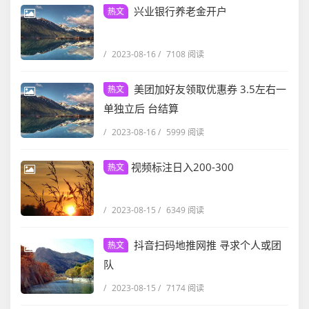
兴业银行养老金开户
热文
/
2023-08-16
/
7108 阅读
美团加好友领取优惠券 3.5左右一
热文
单独立后 台结算
/
2023-08-16
/
5999 阅读
视频标注日入200-300
热文
/
2023-08-15
/
6349 阅读
抖音扫码地推网推 寻求个人或团
热文
队
/
2023-08-15
/
7174 阅读