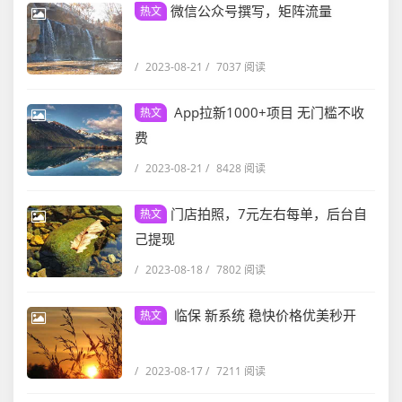
微信公众号撰写，矩阵流量
热文
/
2023-08-21
/
7037 阅读
App拉新1000+项目 无门槛不收
热文
费
/
2023-08-21
/
8428 阅读
门店拍照，7元左右每单，后台自
热文
己提现
/
2023-08-18
/
7802 阅读
临保 新系统 稳快价格优美秒开
热文
/
2023-08-17
/
7211 阅读