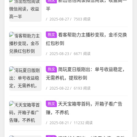
新出恰恰阅读微信闹读，收益高一
热文
半
/
2025-08-27
/
7503 阅读
看客帮助力主播秒变现，金币兑换
热文
红包秒到
/
2025-08-23
/
6671 阅读
简玩夏日版刚出：单号收益稳定，
热文
无需养机，提现秒到
/
2025-08-22
/
6193 阅读
天天宝箱零首码，开箱子看广告
热文
赚，不养机
/
2025-08-21
/
11232 阅读