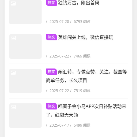
独钓万古，刚出首码
热文
/
2025-07-28
/
6793 阅读
英雄闯关上线，微信直接玩
热文
/
2025-07-22
/
7469 阅读
闲汇转，专做点赞，关注，截图等
热文
简单任务，长久项目
/
2025-07-22
/
7519 阅读
喵圈子金小马APP次日补贴活动来
热文
了，红包天天领
/
2025-07-17
/
6499 阅读