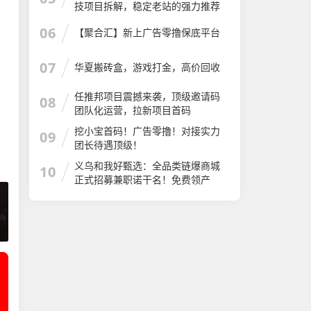
技项目拆解，稳定老站的强力推荐
06
【聚合汇】新上广告零撸保底平台
07
华夏搬砖盒，游戏打金，高价回收
任推邦项目震撼来袭，顶级邀请码
08
团队化运营，拉新项目首码
挖小宝首码！广告零撸！对接实力
09
团长待遇顶级！
义乌和我好甄选：全品类链爆商城
10
正式招募兼职诺干名！免费领产
品！