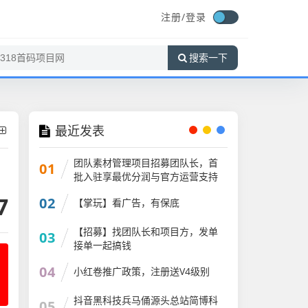
注册/
登录
搜索一下
最近发表
团队素材管理项目招募团队长，首
01
批入驻享最优分润与官方运营支持
7
02
【掌玩】看广告，有保底
【招募】找团队长和项目方，发单
03
接单一起搞钱
04
小红卷推广政策，注册送V4级别
抖音黑科技兵马俑源头总站简博科
05