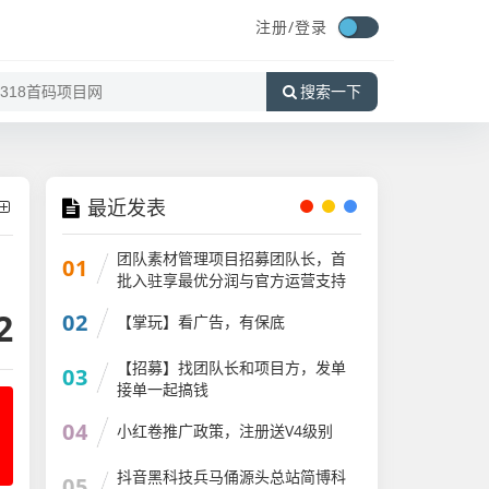
注册/
登录
搜索一下
最近发表
团队素材管理项目招募团队长，首
01
批入驻享最优分润与官方运营支持
2
02
【掌玩】看广告，有保底
【招募】找团队长和项目方，发单
03
接单一起搞钱
04
小红卷推广政策，注册送V4级别
抖音黑科技兵马俑源头总站简博科
05