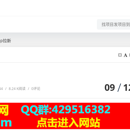
p拉新
09
1
44
/
8.24 K阅读
/
0评论