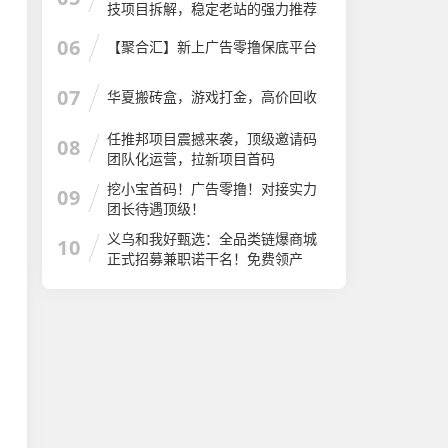
技项目拆解，稳定老站的强力推荐
06
【聚合汇】新上广告零撸保底平台
07
华夏搬砖盒，游戏打金，高价回收
任推邦项目震撼来袭，顶级邀请码
08
团队化运营，拉新项目首码
挖小宝首码！广告零撸！对接实力
09
团长待遇顶级！
义乌和我好甄选：全品类链爆商城
10
正式招募兼职诺干名！免费领产
品！