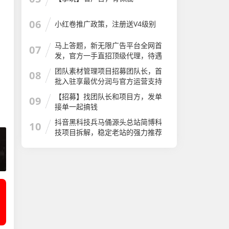
06
小红卷推广政策，注册送V4级别
马上答题，新无限广告平台全网首
07
发，官方一手直招顶级代理，待遇
拉满
团队素材管理项目招募团队长，首
08
批入驻享最优分润与官方运营支持
【招募】找团队长和项目方，发单
09
接单一起搞钱
抖音黑科技兵马俑源头总站简博科
10
技项目拆解，稳定老站的强力推荐