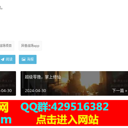
撸。
战场项目
异兽战场app
阅读
海报
超级零撸，掌上修仙
-04-30
2024-04-30
下一篇 »