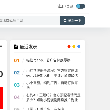
注册/
登录
搜索一下
最近发表
01
喵信号app，看广告保底零撸
小红卷注册全流程：官方指定邀请
0
02
码，现在加入即可申请开通顶级代
理V5权限
小小番茄，纯刷广告，自动打款零
03
撸
右豹APP正规吗？官方顶配邀请码是
04
多少？短剧小说漫剧网盘推广副业
怎么做
05
【掌玩】看广告，有保底