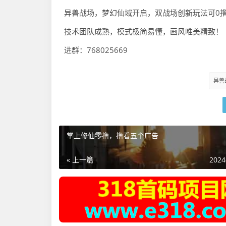
异兽战场，梦幻仙域开启，双战场创新玩法可0
技术团队成熟，模式极简易懂，画风唯美精致！
进群：768025669
异兽
掌上修仙零撸，撸看五个广告
« 上一篇
2024