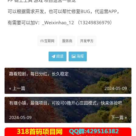
PP 链上工具 游戏 项目运营一条龙
可以根据需求开发，也可以帮忙修复BUG，代运营APP，
有需要可以加V：_Weixinhao_12 （13249836979）
IT/互联网
服务商
开发甲方
阅读
海报
趣看短剧，每日分红，长久稳定
« 上一篇
2024-05-09
有塘小镇，最强项目，可投可0撸开心庄园模式，快来体验吧
2024-05-09
下一篇 »