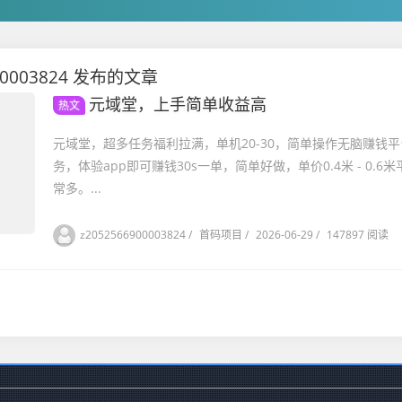
00003824 发布的文章
元域堂，上手简单收益高
热文
元域堂，超多任务福利拉满，单机20-30，简单操作无脑赚钱
务，体验app即可赚钱30s一单，简单好做，单价0.4米 - 0.
常多。...
z2052566900003824
/
首码项目
/
2026-06-29
/
147897 阅读