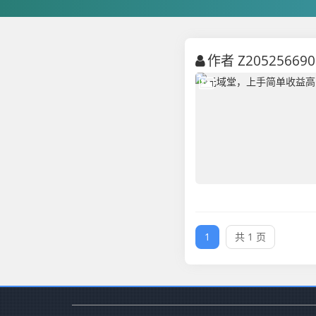
作者 Z20525669
1
共 1 页