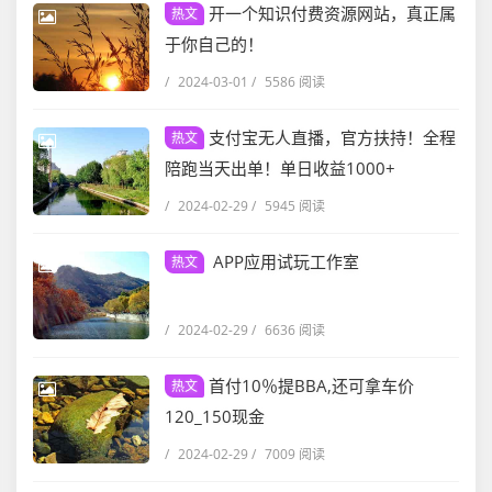
开一个知识付费资源网站，真正属
热文
于你自己的！
/
2024-03-01
/
5586 阅读
支付宝无人直播，官方扶持！全程
热文
陪跑当天出单！单日收益1000+
/
2024-02-29
/
5945 阅读
APP应用试玩工作室
热文
/
2024-02-29
/
6636 阅读
首付10％提BBA,还可拿车价
热文
120_150现金
/
2024-02-29
/
7009 阅读