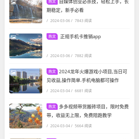
自媒体创业必杀技，轻松上手，长
热文
期稳定，新手必看
/
2024-03-06
/
7843 阅读
正规手机卡推销app
热文
/
2024-03-06
/
7882 阅读
2024龙年火爆游戏小项目,当日可
热文
见收益,操作简单.手机电脑都可操作
/
2024-03-04
/
6681 阅读
多多视频带货搬砖项目，限时免费
热文
带，收益无上限，免费陪跑教学
/
2024-03-04
/
5664 阅读