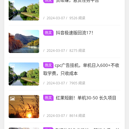
赏帮赚，悬赏任务平台
热文
/
2024-03-07
/
9526 阅读
抖音极速版回流17！
热文
/
2024-03-07
/
8275 阅读
cpc广告挂机，单机日入600+不收
热文
取学费，只收成本
/
2024-03-07
/
7905 阅读
红果短剧！单机30-50 长久项目
热文
/
2024-03-07
/
8614 阅读