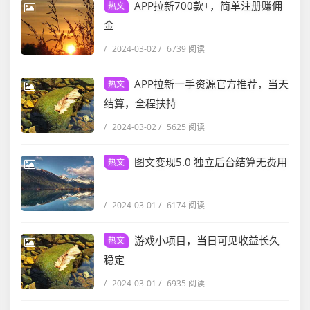
APP拉新700款+，简单注册赚佣
热文
金
/
2024-03-02
/
6739 阅读
APP拉新一手资源官方推荐，当天
热文
结算，全程扶持
/
2024-03-02
/
5625 阅读
图文变现5.0 独立后台结算无费用
热文
/
2024-03-01
/
6174 阅读
游戏小项目，当日可见收益长久
热文
稳定
/
2024-03-01
/
6935 阅读