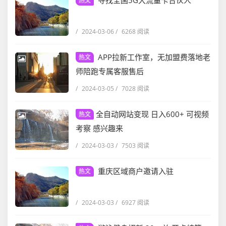
寻找全国5G大流量卡合伙人
热文
/
2024-03-06
/
6268 阅读
APP拉新工作室，无加盟费落地老
热文
师陪跑专属客服售后
/
2024-03-05
/
7028 阅读
全自动网站变现 日入600+ 可视频
热文
考察 感兴趣来
/
2024-03-03
/
7503 阅读
重庆区域商户邀请入驻
热文
/
2024-03-03
/
6927 阅读