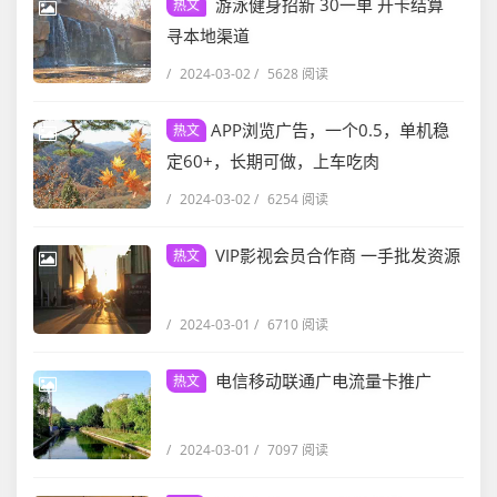
游泳健身招新 30一单 开卡结算
热文
寻本地渠道
/
2024-03-02
/
5628 阅读
APP浏览广告，一个0.5，单机稳
热文
定60+，长期可做，上车吃肉
/
2024-03-02
/
6254 阅读
VIP影视会员合作商 一手批发资源
热文
/
2024-03-01
/
6710 阅读
电信移动联通广电流量卡推广
热文
/
2024-03-01
/
7097 阅读