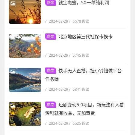
钱宝电签，50一单纯利润
热文
/
2024-02-29
/
6678 阅读
北京地区第三代社保卡换卡
热文
/
2024-02-29
/
5745 阅读
快手无人直播，挂小铃铛做平台
热文
任务赚
/
2024-02-29
/
5841 阅读
短剧变现5.0项目，新玩法有人看
热文
短剧就有收益，无加盟费
/
2024-02-29
/
6525 阅读