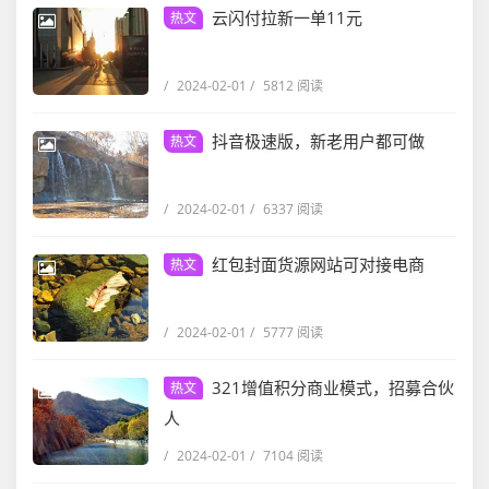
云闪付拉新一单11元
热文
/
2024-02-01
/
5812 阅读
抖音极速版，新老用户都可做
热文
/
2024-02-01
/
6337 阅读
红包封面货源网站可对接电商
热文
/
2024-02-01
/
5777 阅读
321增值积分商业模式，招募合伙
热文
人
/
2024-02-01
/
7104 阅读