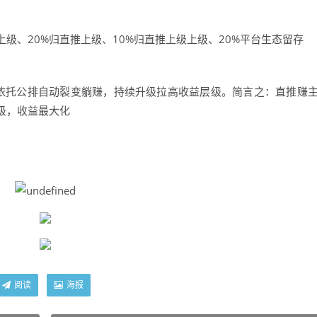
级、20%归直推上级、10%归直推上级上级、20%平台生态留存
依托公排自动裂变躺赚，持续升级拉高收益层级。简言之：直推赚
级，收益最大化
阅读
海报