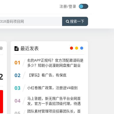
注册/
登录
搜索一下
最近发表
右豹APP正规吗？官方顶配邀请码是
01
多少？短剧小说漫剧网盘推广副业
怎么做
2
02
【掌玩】看广告，有保底
03
小红卷推广政策，注册送V4级别
马上答题，新无限广告平台全网首
04
发，官方一手直招顶级代理，待遇
拉满
团队素材管理项目招募团队长，首
05