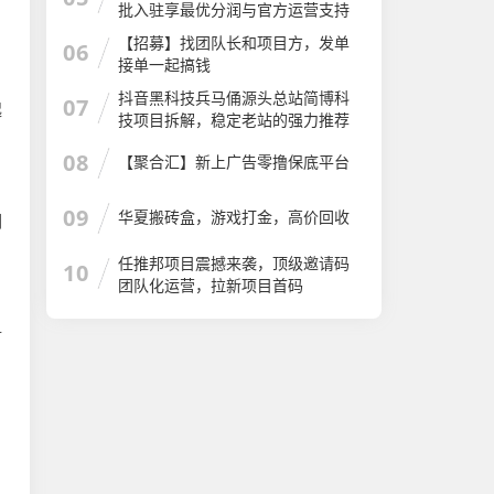
批入驻享最优分润与官方运营支持
【招募】找团队长和项目方，发单
06
接单一起搞钱
抖音黑科技兵马俑源头总站简博科
07
起
技项目拆解，稳定老站的强力推荐
08
【聚合汇】新上广告零撸保底平台
09
华夏搬砖盒，游戏打金，高价回收
明
任推邦项目震撼来袭，顶级邀请码
10
团队化运营，拉新项目首码
册
，