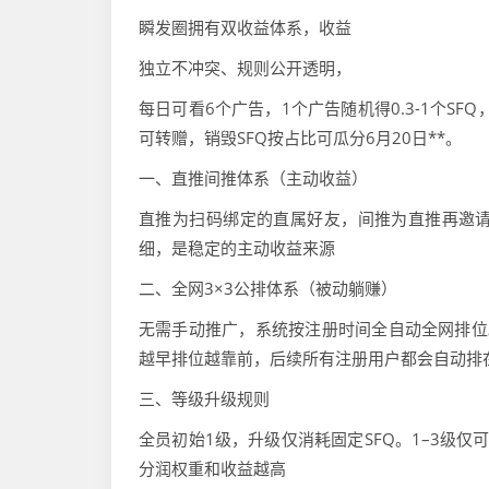
瞬发圈拥有双收益体系，收益
独立不冲突、规则公开透明，
每日可看6个广告，1个广告随机得0.3-1个SF
可转赠，销毁SFQ按占比可瓜分6月20日**。
一、直推间推体系（主动收益）
直推为扫码绑定的直属好友，间推为直推再邀
细，是稳定的主动收益来源
二、全网3×3公排体系（被动躺赚）
无需手动推广，系统按注册时间全自动全网排位
越早排位越靠前，后续所有注册用户都会自动排
三、等级升级规则
全员初始1级，升级仅消耗固定SFQ。1–3级
分润权重和收益越高