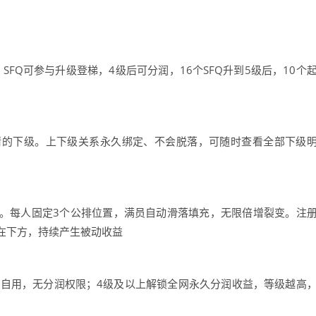
Q，SFQ可参与升级登梯，4级后可分润，16个SFQ升到5级后，10个
请的下级。上下级关系永久绑定、不会脱落，可随时查看全部下级
。每人固定3个公排位置，满员自动滑落填充，无限倍增裂变。注
在下方，持续产生被动收益
仅可自用，无分润权限；4级及以上解锁全网永久分润收益，等级越高