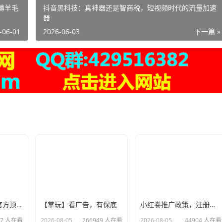
职薅羊毛
抖音黑科技：真神器还是智商税，短视频时代的流量加速
器
-06-01
2026-06-03
下一篇 »
右豹APP正规吗？官方顶配邀请码是多少？短剧小说漫剧网盘推广副业怎么做
【掌玩】看广告，有保底
小红卷推广政策，注册送V4级别
07 人在看
2026-08-05
266949 人在看
2026-08-05
44904 人在看