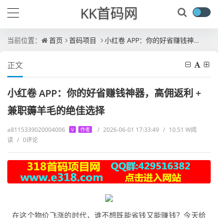
KK首码网
当前位置：
首页
首码项目
小红卷 APP：你的好省赚钱神器，高佣返利 + 兼职薅羊毛的绝佳选择
正文
小红卷 APP：你的好省赚钱神器，高佣返利 +
兼职薅羊毛的绝佳选择
a8115339020004006
/
2026-06-01 17:33:49
/
10.51 W阅
V
作者
读
/
0评论
在这个物价飞涨的时代，谁不想既能省钱又能赚钱？今天给