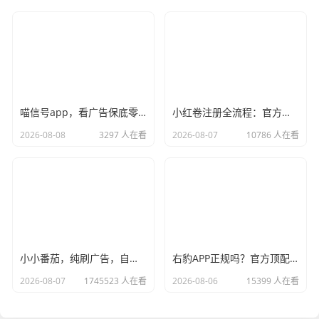
喵信号app，看广告保底零撸
小红卷注册全流程：官方指定邀请码，现在加入即可申请开通顶级代理V5权限
2026-08-08
3297 人在看
2026-08-07
10786 人在看
小小番茄，纯刷广告，自动打款零撸
右豹APP正规吗？官方顶配邀请码是多少？短剧小说漫剧网盘推广副业怎么做
2026-08-07
1745523 人在看
2026-08-06
15399 人在看